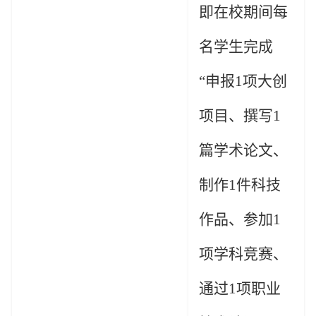
即在校期间每
名
学生完成
“申报
1
项大创
项目、撰写
1
篇学术论文、
制作
1
件科技
作品、参加
1
项学科竞赛、
通过
1
项职业