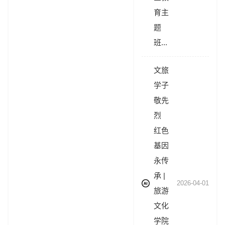
育主
题
班...
文旅
学子
敬先
烈
红色
基因
永传
承 |
2026-04-01
旅游
文化
学院