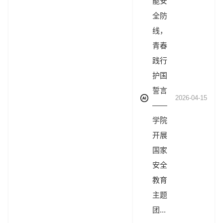
能安
全防
线，
青春
践行
护国
誓言
2026-04-15
——
学院
开展
国家
安全
教育
主题
团...