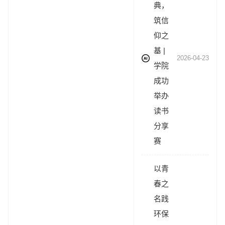
典，
筑信
仰之
基 |
2026-04-23
学院
成功
举办
读书
分享
赛
以青
春之
名践
环保