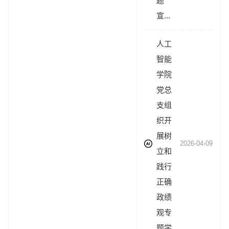
题
宣...
人工
智能
学院
党总
支组
织开
展树
2026-04-09
立和
践行
正确
政绩
观专
题学