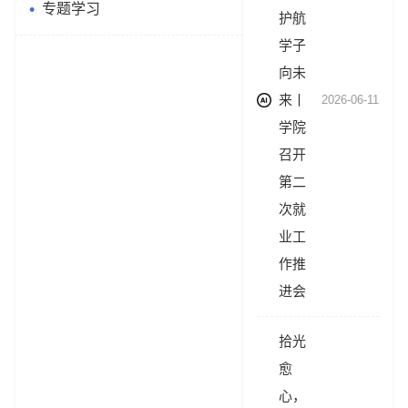
专题学习
护航
学子
向未
来丨
2026-06-11
学院
召开
第二
次就
业工
作推
进会
拾光
愈
心，