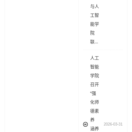
与人
工智
能学
院
联...
人工
智能
学院
召开
“强
化师
德素
养
2026-03-31
涵养