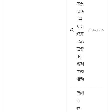
不负
韶华
| 学
院组
2026-05-25
织开
展心
理健
康月
系列
主题
活动
智阅
青
春，