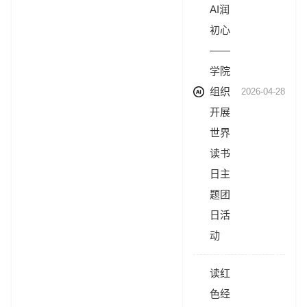
AI润
初心
——
学院
组织
2026-04-28
开展
世界
读书
日主
题团
日活
动
读红
色经