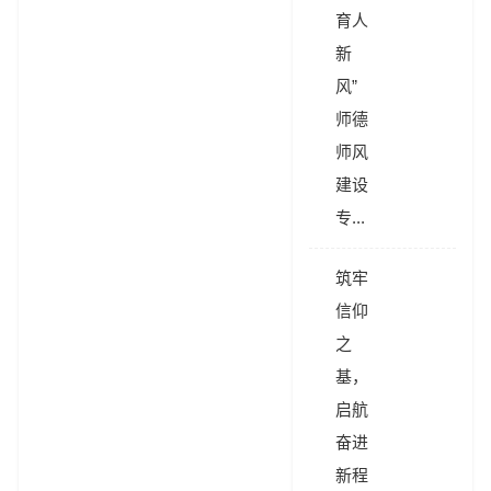
育人
新
风”
师德
师风
建设
专...
筑牢
信仰
之
基，
启航
奋进
新程