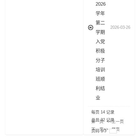
2026
学年
第二
2026-03-26
学期
入党
积极
分子
培训
班顺
利结
业
每页
14
记录
总共
32
记录
第一页
<<上一页
下一页>>
尾页
页码
1
/
3
跳转到