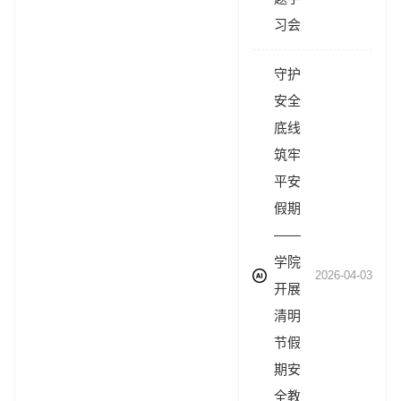
习会
守护
安全
底线
筑牢
平安
假期
——
学院
2026-04-03
开展
清明
节假
期安
全教