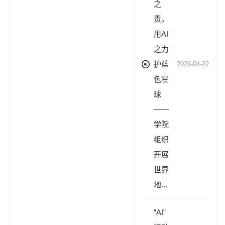
之
责，
用AI
之力
护蓝
2026-04-22
色星
球
——
学院
组织
开展
世界
地...
“AI”