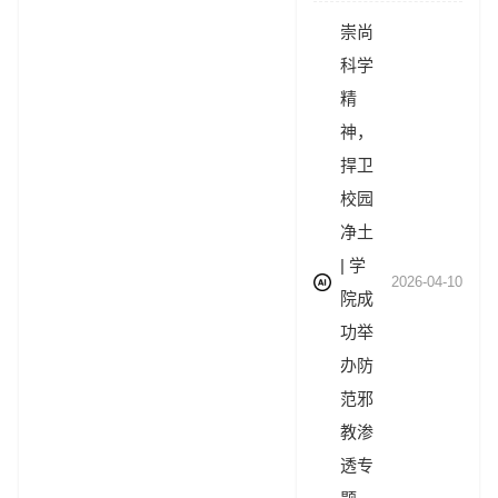
崇尚
科学
精
神，
捍卫
校园
净土
| 学
2026-04-10
院成
功举
办防
范邪
教渗
透专