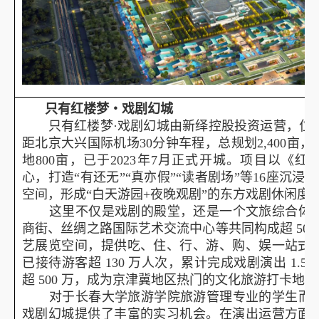
只有红楼梦・戏剧幻城
只有红楼梦
·
戏剧幻城由新绎控股投资运营，位
距北京大兴国际机场
30
分钟车程，总规划
2,400
亩，
地
800
亩，已于
2023
年
7
月正式开城。项目以《红
心，打造“有还无”“真亦假”“读者剧场”等
16
座沉浸式
空间，形成“白天游园
+
夜晚观剧”的东方戏剧休闲度
这里不仅是戏剧的殿堂，还是一个文旅综合体。
商街、丝绸之路国际艺术交流中心等共同构成超
50
艺展览空间，提供吃、住、行、游、购、娱一站式
已接待游客超
130
万人次，累计完成戏剧演出
1.5
超
500
万，成为京津冀地区热门的文化旅游打卡地。
对于长春大学旅游学院旅游管理专业的学生而言
戏剧幻城提供了丰富的实习机会。在演出运营方面