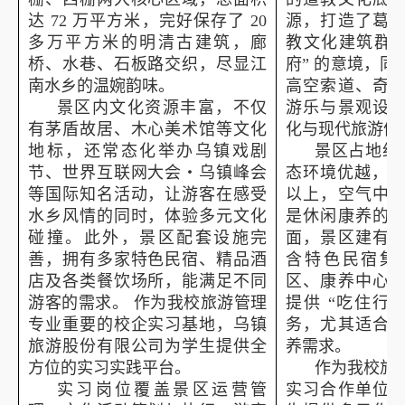
达
72
万平方米，完好保存了
20
源，打造了葛
多万平方米的明清古建筑，廊
教文化建筑群，
桥、水巷、石板路交织，尽显江
府” 的意境，
南水乡的温婉韵味。
高空索道、奇
景区内文化资源丰富，不仅
游乐与景观设
有茅盾故居、木心美术馆等文化
化与现代旅游体
地标，还常态化举办乌镇戏剧
景区占地约
节、世界互联网大会・乌镇峰会
态环境优越，
等国际知名活动，让游客在感受
以上，空气中
水乡风情的同时，体验多元文化
是休闲康养的
碰撞。此外，景区配套设施完
面，景区建有
善，拥有多家特色民宿、精品酒
含特色民宿集
店及各类餐饮场所，能满足不同
区、康养中心
游客的需求。 作为我校旅游管理
提供 “吃住行
专业重要的校企实习基地，乌镇
务，尤其适合
旅游股份有限公司为学生提供全
养需求。
方位的实习实践平台。
作为我校旅
实习岗位覆盖景区运营管
实习合作单位