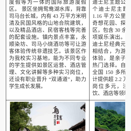
度假等为一体的国际旅游度假
迪士尼主题公
区。 景区坐拥鸳鸯湖水库，背靠
个迪士尼主题
司马台长城，内有
43
万平方米明
1.16
平方公里
清及民国风格的山地合院建筑，
奇想花园、探
以及精品酒店、民宿客栈等完善
区，包含
30
余
的配套设施。镇内景点丰富，永
项娱乐演出。
顺染坊、司马小烧酒坊等可让游
迪士尼经典元
客体验传统非遗技艺。该景区作
相结合，为游
为我校实习基地，能为不同专业
体验，是亲子
的学生提供如景区运营、酒店管
热门选择。自
理、文化讲解等多种实习岗位，
全国
150
多所
还设有职业晋升 “双通道”，助力
计提供超
2.2
万
学生成长发展。
岗位多元，涉
饮、酒店等领域