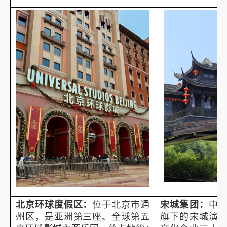
北京环球度假区：
位于北京市通
宋城集团：
中
州区，是亚洲第三座、全球第五
旗下的宋城演