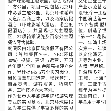
座环球影城主题乐园，总占地约
4
文化企业三十
平方公里。项目一期包括北京环
产业示范基地
球影城主题公园、北京环球城市
设“五个一工程
大道综合商业体，以及两家度假
中国演艺第一
酒店（环球影城大酒店、诺金度
75
个各类型剧
假酒店），共呈现七大主题景
位，创造了世
区、
37
项骑乘设施及百余处主题
“第一”：剧院
餐饮零售体验。
一、年演出场
度假区由北京国际度假区有限公
次第一、年演
司（首旅集团
70%
、
NBC
环球
以文化演艺、
30%
）投资、建设与运营，开园
店等为主业，确
首年即与全国
180
余所高校建立合
古情”等品牌。
作，累计提供
2.6
万个实习岗位，
作深耕多年，
岗位覆盖乐园运营、餐饮管理、
宋城、上海千
商品零售、游客服务、酒店房
情、三亚千古
务、工程技术六大序列。
每年为学时提
作为长春大学旅游学院旅游管理
就业岗位，并
专业的实习基地，北京环球度假
学金用于学时的
区为学生提供了丰富多样的实习