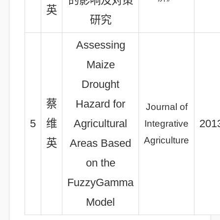
的影响及对策
英
研究
Assessing
Maize
Drought
蔡
Hazard for
Journal of
5
维
Agricultural
201
Integrative
Agriculture
英
Areas Based
on the
FuzzyGamma
Model