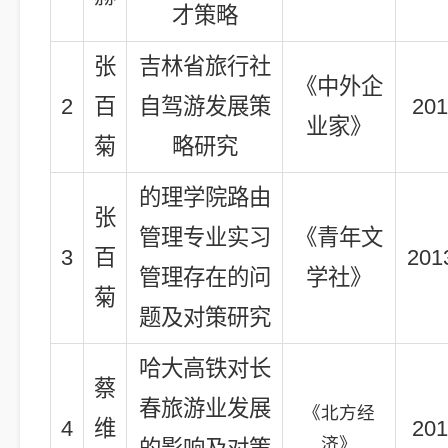
才策略
张
吉林省旅行社
《中外企
2
百
自驾游发展策
201
业家》
菊
略研究
的理学院路由
张
管理专业实习
《青年文
3
百
201
管理存在的问
学社》
菊
题及对策研究
哈大高铁对长
蔡
春旅游业发展
《北方经
4
维
201
济》