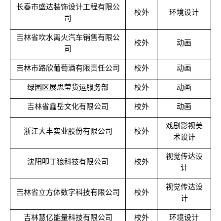
长春市盛达装饰设计工程有限公
校外
环境设计
司
吉林省坎水离火汽车销售有限公
校外
动画
司
吉林市路欣葡萄酒有限责任公司
校外
动画
绿园区展思莹货运服务部
校外
动画
吉林省鑫岳文化有限公司
校外
动画
戏剧影视美
浙江大丰实业股份有限公司
校外
术设计
视觉传达设
沈阳叩丁狼科技有限公司
校外
计
视觉传达设
吉林省立方体数字科技有限公司
校外
计
吉林慧亿能量科技有限公司
校外
环境设计