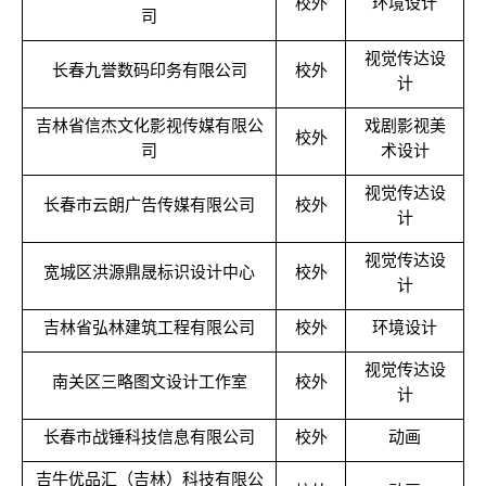
校外
环境设计
司
视觉传达设
长春九誉数码印务有限公司
校外
计
吉林省信杰文化影视传媒有限公
戏剧影视美
校外
司
术设计
视觉传达设
长春市云朗广告传媒有限公司
校外
计
视觉传达设
宽城区洪源鼎晟标识设计中心
校外
计
吉林省弘林建筑工程有限公司
校外
环境设计
视觉传达设
南关区三略图文设计工作室
校外
计
长春市战锤科技信息有限公司
校外
动画
吉牛优品汇（吉林）科技有限公