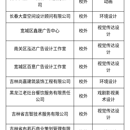
校外
动画
司
长春大壹空间设计顾问有限公司
校外
环境设计
视觉传达设
宽城区鑫晟广告中心
校外
计
视觉传达设
南关区泓达广告设计工作室
校外
计
视觉传达设
宽城区百意广告设计工作室
校外
计
吉林尚嘉建筑装饰工程有限公司
校外
环境设计
黑龙江老灶台餐饮服务有限责任
戏剧影视美
校外
公司
术设计
视觉传达设
吉林省吉智技术服务有限公司
校外
计
吉林省布若石商业策划管理有限