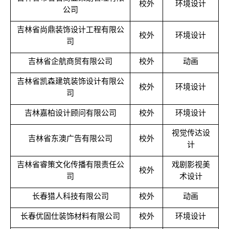
校外
环境设计
公司
吉林省尚鼎装饰设计工程有限公
校外
环境设计
司
吉林省企航商贸有限公司
校外
动画
吉林省凯森建筑装饰设计有限公
校外
环境设计
司
吉林嘉柏设计顾问有限公司
校外
环境设计
视觉传达设
吉林省东澳广告有限公司
校外
计
吉林省睿策文化传播有限责任公
戏剧影视美
校外
司
术设计
长春猎人科技有限公司
校外
动画
长春优固仕装饰材料有限公司
校外
环境设计