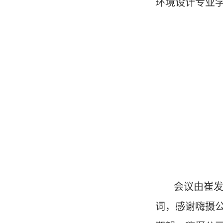
环境设计专业
会议
由崔
词，感谢嗨摄