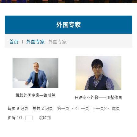
外国专家
首页
外国专家
外国专家
俄籍外国专家—鲁斯兰
日语专业外教——川埜修司
每页
9
记录
总共
2
记录
第一页
<<上一页
下一页>>
尾页
页码
1
/
1
跳转到