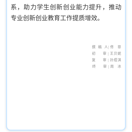
系，助力学生创新创业能力提升，推动
专业创新创业教育工作提质增效。
撰 稿 人| 佟 菲
初 审 | 王贝妮
复 审 | 孙煜淇
终 审 |
周 冰