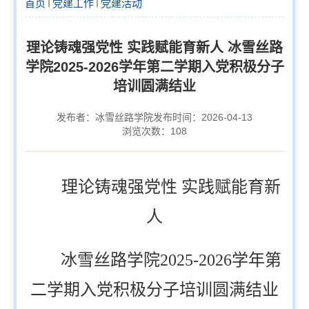
首页
党建工作
党建活动
理论铸魂强党性 实践赋能育新人 冰雪丝路
学院2025-2026学年第二学期入党积极分子
培训圆满结业
发布者：冰雪丝路学院
发布时间：2026-04-13
浏览次数：
108
理论铸魂强党性 实践赋能育新
人
冰雪丝路学院2025-2026学年第
二学期入党积极分子培训圆满结业