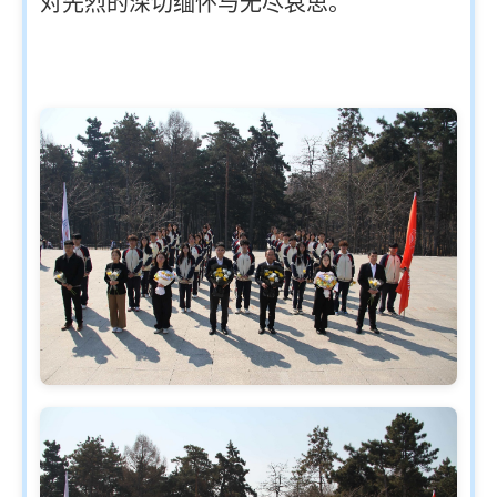
对先烈的深切缅怀与无尽哀思。