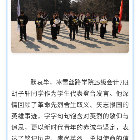
默哀毕，冰雪丝路学院25级会计7班
胡子轩同学作为学生代表登台发言。他深
情回顾了革命先烈舍生取义、矢志报国的
英雄事迹，字字句句饱含对英烈的敬仰与
追思，更以新时代青年的赤诚与坚定，表
达了铭记历史、崇尚英烈、勇担使命的信