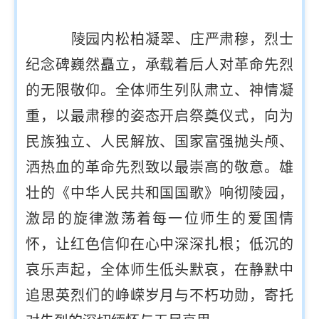
陵园内松柏凝翠、庄严肃穆，烈士
纪念碑巍然矗立，承载着后人对革命先烈
的无限敬仰。全体师生列队肃立、神情凝
重，以最肃穆的姿态开启祭奠仪式，向为
民族独立、人民解放、国家富强抛头颅、
洒热血的革命先烈致以最崇高的敬意。雄
壮的《中华人民共和国国歌》响彻陵园，
激昂的旋律激荡着每一位师生的爱国情
怀，让红色信仰在心中深深扎根；低沉的
哀乐声起，全体师生低头默哀，在静默中
追思英烈们的峥嵘岁月与不朽功勋，寄托