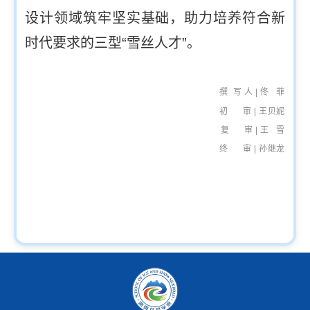
设计领域筑牢坚实基础，助力培养符合新
时代要求的
三型“雪丝
人才
”
。
撰 写 人
|
佟 菲
初 审 | 王贝妮
复 审 |
王 雪
终 审 | 孙继龙