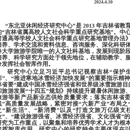
2024.4.10
“东北亚休闲经济研究中心”是 2013 年吉林省
的“
吉林省属高校人文社会科学重点研究基地
”。中
普通高等学校人文社会科学重点研究基地管理办法
培养、学术交流和资料信息、咨询服务、深化科研
春大学旅游学院唯一的人文社科基地，发展到现阶
培养、科学研究方面处于领先地位，在辅助教学、
分发挥社会智库作用。
研究中心立足习近平总书记视察吉林
“保护
彰”、“推进寒地冰雪经济加快发展”的重要指示精
林省要“建成中国冰雪经济强省和世界级冰雪旅游目
和旅游发展
“十四五”规划》
持续提升避暑休闲旅游
旅游等新产品新业态供给质量要求；落实吉林省
线”高质量发展战略，紧密对接“六新产业”布局之“
之“新生活”、“新消费”以及“打造文旅万亿级支
业”、“建设旅游强省、冰雪经济强省、文化强省”
研究为工作重点，以聚集和培养优秀学术人才为根
发挥
智库
作用
。研究中心的研究特色主要体现在以