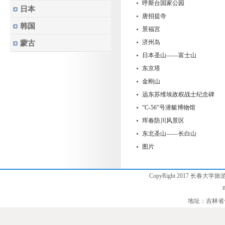
呼斯台国家公园
日本
唐招提寺
韩国
景福宫
济州岛
蒙古
日本圣山——富士山
东京塔
金刚山
远东苏维埃政权战士纪念碑
“C-56”号潜艇博物馆
珲春防川风景区
东北圣山——长白山
图片
CopyRight 2017 长春大学旅
地址：吉林省长