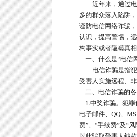
近年来，通过
多的群众落入陷阱，
谨防电信网络诈骗，
认识，提高警惕，远
构事实或者隐瞒真相
一、什么是
“电信
电信诈骗是指
受害人实施远程、非
二、电信诈骗的各
1.中奖诈骗
。
犯罪
电子邮件、
QQ、M
费”、“手续费”及“
以此骗取受害人钱款