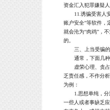
资金汇入犯罪嫌疑人
11.诱骗受害人
账户安全”等软件，定
就会沦为“肉鸡”，
的。
三、上当受骗
通常，下面几
虚荣心理
、
贪
乏责任感
，
不作分析
为例：
1.
思想单纯，分
一些人或者事缺乏应