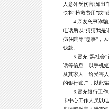
人意外受伤害
(如出
快将“抢救费用”或
4.亲友急事诈骗
电话后以
“猜猜我是
病住院等“急事”，
钱款。
5.冒充“黑社会
话等信息，以手机短
及其家人，给受害人
的银行账户，以此骗
6.冒充银行工
卡中心工作人员以电