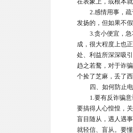
在表象上，或根本就
2.感情用事，
发扬的，但如果不假
3.贪小便宜，
成，很大程度上也正
处、利益所深深吸引
趋之若鹜，对于诈骗
个捡了芝麻，丢了西
四、如何防止
1.要有反诈骗
要搞得人心惶惶，关
盲目随从，遇人遇事
就轻信、盲从。要懂