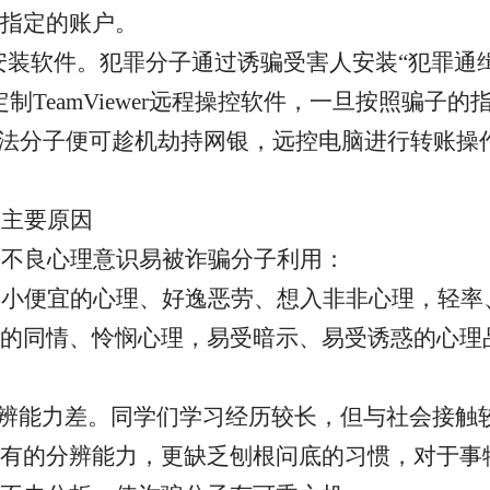
指定的账户。
安装软件
。
犯罪分子通过诱骗受害人安装
“犯罪通
制TeamViewer远程操控软件，一旦按照骗子
不法分子便可趁机劫持网银，远控电脑进行转账操
的主要原因
种不良心理意识易被诈骗分子利用：
占小便宜的心理
、
好逸恶劳、想入非非心理
，
轻率
的同情、怜悯心理
，
易受暗示、易受诱惑的心理
辨能力差
。
同学们学习经历较长，但与社会接触
有的分辨能力，更缺乏刨根问底的习惯，对于事