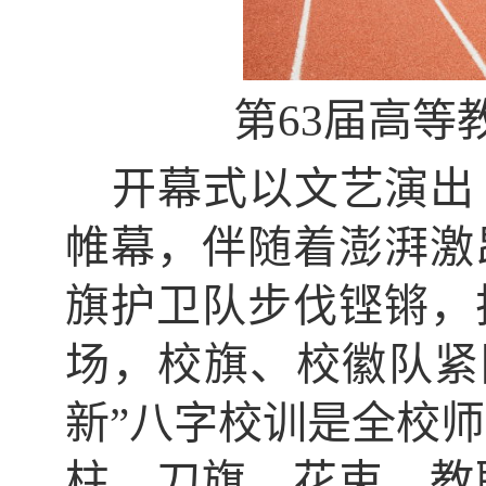
第
63
届高等
开幕式以文艺演出
帷幕，伴随着澎湃激
旗护卫队步伐铿锵，
场，校旗、校徽队紧
新”八字校训是全校
柱。刀旗、花束、教