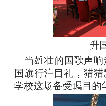
升
当雄壮的国歌声响
国旗行注目礼，猎猎
学校这场备受瞩目的