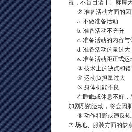
视，不盲目蛮干、麻痹
②
准备活动方面的因
a.
不做准备活动
b.
准备活动不充分
c.
准备活动的内容与
d.
准备活动的量过大
e.
准备活动距正式运
③
技术上的缺点和错
④
运动负担量过大
⑤
身体机能不良
在睡眠或休息不好，
加剧烈的运动，将会因
⑥
动作粗野或违反规
⑦
场地、服装方面的缺