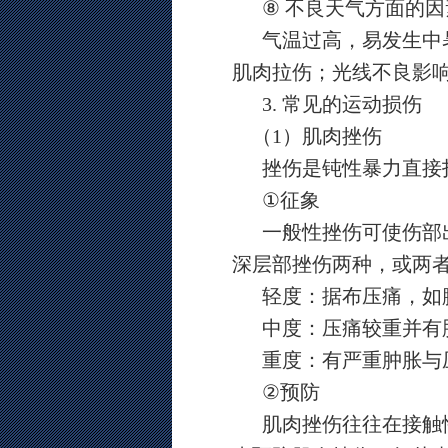
⑧
不良天气方面的因
气温过高，易发生中
肌肉拉伤；光线不良影
3.
常见的运动损伤
（
1
）肌肉挫伤
挫伤是钝性暴力直接
①
征象
一般性挫伤可使伤部
深层部挫伤两种，或两
轻度：据布压痛，如
中度：压痛较重并有
重度：有严重肿胀与
②
预防
肌肉挫伤往往在接触