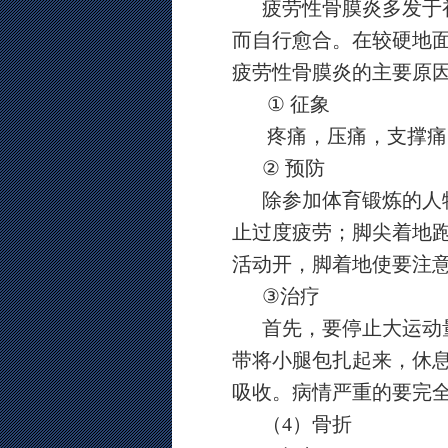
疲劳性骨膜炎多发于
而自行愈合。在较硬地
疲劳性骨膜炎的主要原
①
征象
疼痛，压痛，支撑痛
②
预防
除参加体育锻炼的人
止过度疲劳；脚尖着地
活动开，脚着地使要注
③
治疗
首先，要停止大运动
带将小腿包扎起来，休
吸收。病情严重的要完
（
4
）骨折