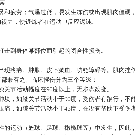
素
暑和疲劳；气温过低，易发生冻伤或出现肌肉僵硬
响视力，使锻炼者在运动中反应迟钝。
打击到身体某部位而引起的闭合性损伤。
出现疼痛、肿胀、皮下淤血、功能障碍等。肌肉挫
者都兼有之。临床挫伤分为三个等级：
膝关节活动幅度在
90
度以上，无步态改变。
肿块，如膝关节活动小于
90
度，受伤者有跛行，不
压痛，如膝关节活动小于
45
度，在没有帮助下受伤
性的运动（篮球、足球、橄榄球等）中发生，因此