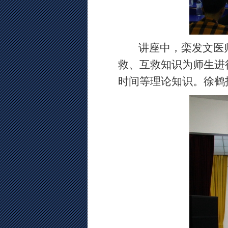
讲座中，栾发文医师
救、互救知识
为师生
进
时间
等
理论知识
。
徐鹤