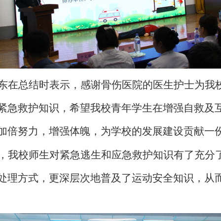
东在
总结时
表示
，
感谢骨伤医院的医生护士为
我
紧急救护知识，希望我校
青年学生
在增强自救及
加倍努力，增强体魄，为
学
校
的
发展建设贡献一
，
我校师生对紧急逃生和应急救护知识有了充分
处理方式，更深层次地普及了运动安全知识，
从