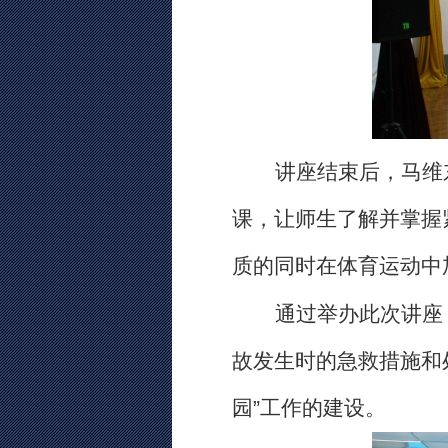
讲座结束后
，马维
课，
让师生了解并掌握
质的同时
在体育
运动
中
通过
举办
此次讲座
故发生时的急救措施和
园”工作
的
建设。