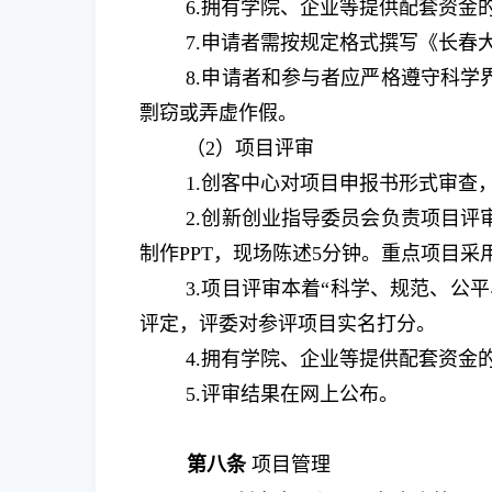
6.
拥有学院、企业等提供配套资金
7.
申请者需按规定格式撰写《长春
8.
申请者和参与者应严格遵守科学
剽窃或弄虚作假。
（
2
）项目评审
1.
创客中心对项目申报书形式审查
2.
创新创业指导委员会负责项目评
制作
PPT
，现场陈述
5
分钟。重点项目采
3.
项目评审本着“科学、规范、公
评定，评委对参评项目实名打分。
4.
拥有学院、企业等提供配套资金
5.
评审结果在网上公布。
第八条
项目管理