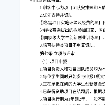
新创业训练项目。
1.
创客中心为项目团队安排短期入
2.
优先支持并资助
①
急需项目实施环境及经费的项目
②
经校赛选拔出的拟参加国家、省
③
国家级大学生创新创业训练项目
3.
培育扶持类项目不重复资助。
第七条
立项与评审
（
1
）项目申报
1.
项目负责人和项目团队成员均为
2.
每位学生同时只能参与申报
1
项大
3.
正在承担在研的大学生创新基金
4.
已获得资助项目在结题后，根据
5.
项目执行期为
1
年到
2
年，一般不