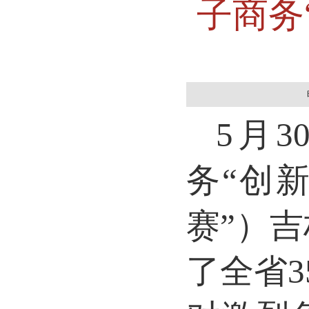
子商务
5月
务“创
赛”）
了全省3