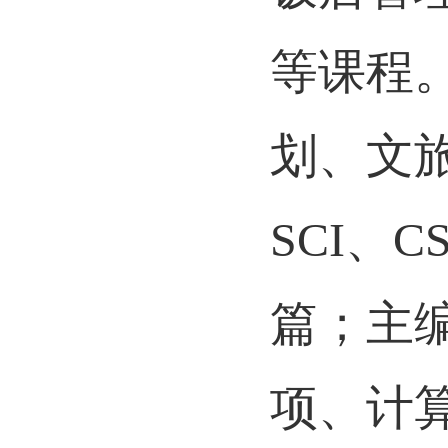
等课程
划、文
SCI
、
CS
篇；主
项、计