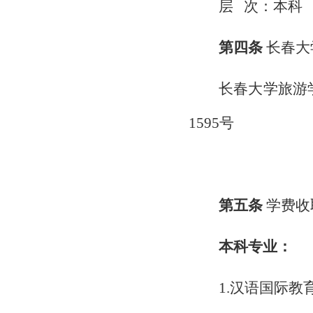
层
次：本科
第四条
长春大
长春大学旅游
1595号
第五条
学费收
本科专业：
1.汉语国际教