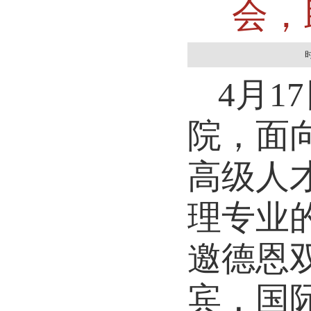
会，
时
4月1
院，面
高级人
理专业
邀德恩
宾，国