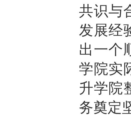
共识与
发展经
出一个
学院实
升学院
务奠定